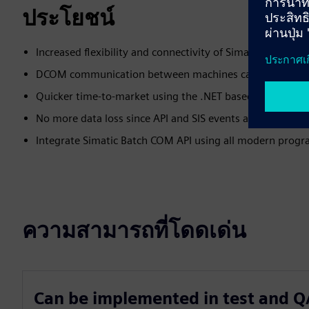
ประโยชน์
Increased flexibility and connectivity of Simatic PCS 7
DCOM communication between machines can be eliminate
Quicker time-to-market using the .NET based client SDK
No more data loss since API and SIS events are stored i
Integrate Simatic Batch COM API using all modern prog
ความสามารถที่โดดเด่น
Can be implemented in test and 