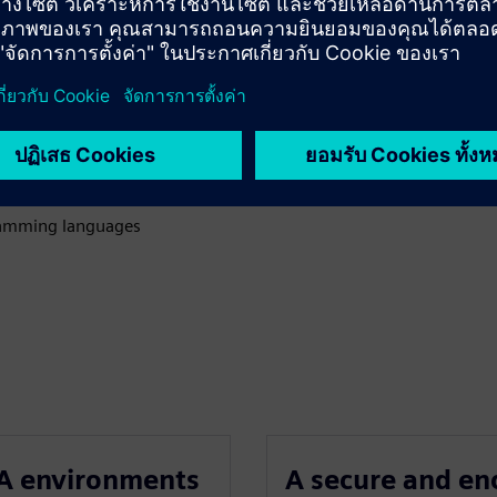
d, decreasing attack vectors
n message broker
ramming languages
QA environments
A secure and en