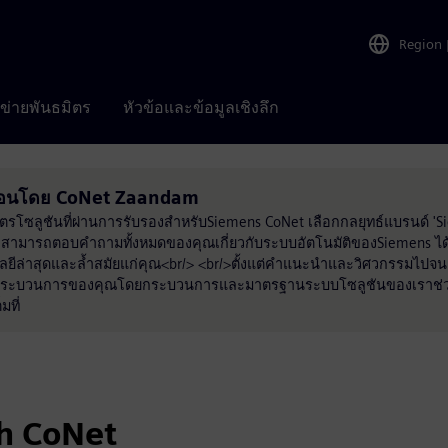
Region
อข่ายพันธมิตร
หัวข้อและข้อมูลเชิงลึก
ื่อนโดย CoNet Zaandam
รโซลูชันที่ผ่านการรับรองสำหรับSiemens CoNet เลือกกลยุทธ์แบรนด์ 'Sie
ละสามารถตอบคำถามทั้งหมดของคุณเกี่ยวกับระบบอัตโนมัติของSiemens 
โลยีล่าสุดและล้ำสมัยแก่คุณ<br/> <br/>ตั้งแต่คำแนะนำและวิศวกรรมไปจน
ิภาพกระบวนการของคุณโดยกระบวนการและมาตรฐานระบบโซลูชันของเราช่วย
มที่
th CoNet