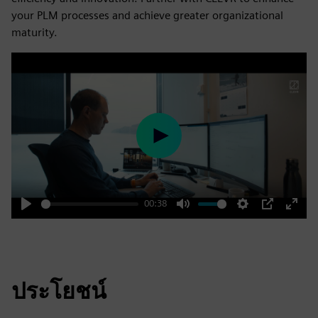
your PLM processes and achieve greater organizational
maturity.
Play
00:38
Play
Mute
Settings
PIP
Enter
fulls
ประโยชน์