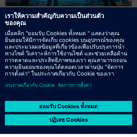
Data collection & analysis
framework
Define required data sources and perform structured
analysis to support informed decision-making.