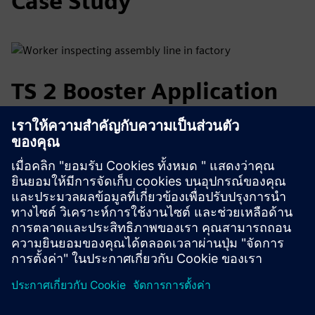
Case Study
TS 2 Booster Application
in Medical Technology
Assembly of the new YpsoDose® product line on the
flexible Rexroth transfer solution of the TS 2
Booster. Cutting-edge technology for innovation leaders.
TS 2 Booster Application Report (german)