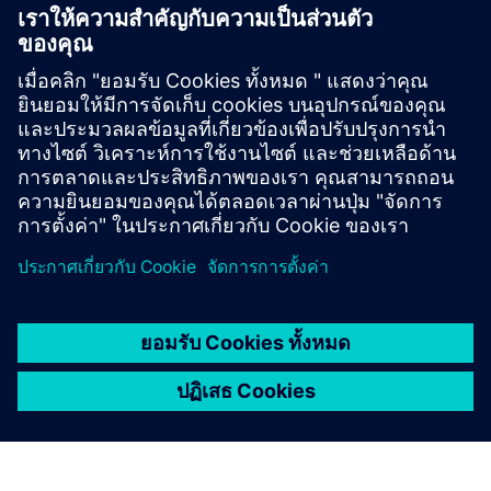
BILT Website
BILT Instruction examples.pdf
2024 04 BILT-Siemens digital all pages 1.pdf
เงื่อนไขเบื้องต้น
3D CAD files (e.g., .STP format)
PDF instructions and/or training content