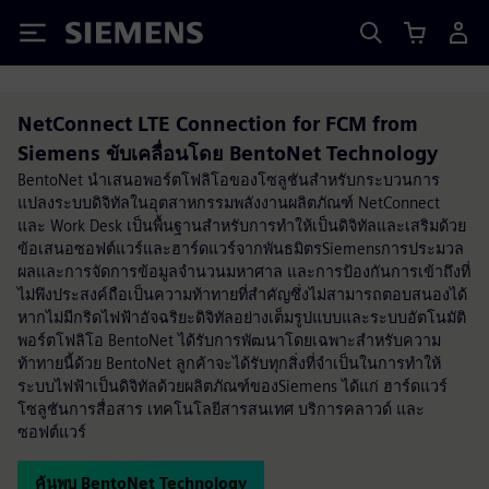
Siemens
NetConnect LTE Connection for FCM from
Siemens ขับเคลื่อนโดย BentoNet Technology
BentoNet นำเสนอพอร์ตโฟลิโอของโซลูชันสำหรับกระบวนการ
แปลงระบบดิจิทัลในอุตสาหกรรมพลังงานผลิตภัณฑ์ NetConnect
และ Work Desk เป็นพื้นฐานสำหรับการทำให้เป็นดิจิทัลและเสริมด้วย
ข้อเสนอซอฟต์แวร์และฮาร์ดแวร์จากพันธมิตรSiemensการประมวล
ผลและการจัดการข้อมูลจำนวนมหาศาล และการป้องกันการเข้าถึงที่
ไม่พึงประสงค์ถือเป็นความท้าทายที่สำคัญซึ่งไม่สามารถตอบสนองได้
หากไม่มีกริดไฟฟ้าอัจฉริยะดิจิทัลอย่างเต็มรูปแบบและระบบอัตโนมัติ
พอร์ตโฟลิโอ BentoNet ได้รับการพัฒนาโดยเฉพาะสำหรับความ
ท้าทายนี้ด้วย BentoNet ลูกค้าจะได้รับทุกสิ่งที่จำเป็นในการทำให้
ระบบไฟฟ้าเป็นดิจิทัลด้วยผลิตภัณฑ์ของSiemens ได้แก่ ฮาร์ดแวร์
โซลูชันการสื่อสาร เทคโนโลยีสารสนเทศ บริการคลาวด์ และ
ซอฟต์แวร์
ค้นพบ BentoNet Technology