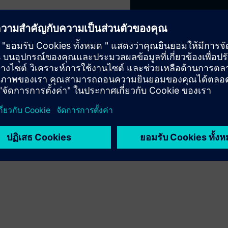
mance and energy data’s
nted reports