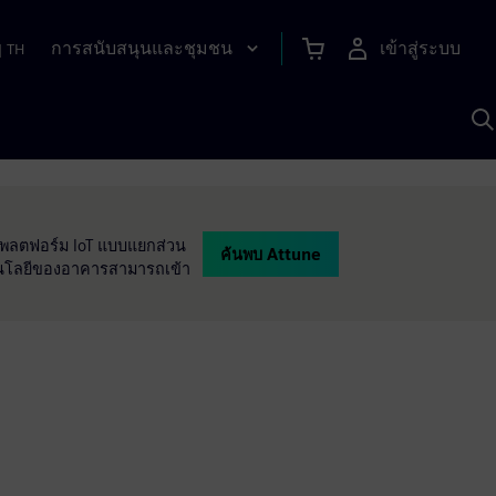
การสนับสนุนและชุมชน
เข้าสู่ระบบ
|
TH
ค
ด
เ
A
แพลตฟอร์ม IoT แบบแยกส่วน
ค้นพบ Attune
เทคโนโลยีของอาคารสามารถเข้า