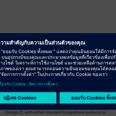
ที่เกี่ยวข้อง
เงื่อนไขเบื้องต้น
Desigo CC with either standard integrations protocol or