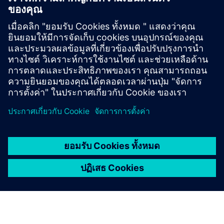
ascom - Myco4 product-sheet ITA
ascom Ofelia brochure
เงื่อนไขเบื้องต้น
Desigo CC & BlueGPS