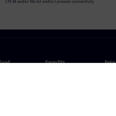
LTE-M and/or Nb-Iot and/or Lorawan connectivity
ซีเมนส์
ข้อมูลบริษัท
ติดต่อ
บเรา
บริษัท
ติดต่อ
นผู้นำ
นักลงทุนสัมพันธ์
สำนัก
รและประชาสัมพันธ์
กลยุทธ์