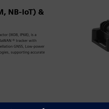
, NB-IoT) &
or (IK08, IP68), is a
oRaWAN ® tracker with
tellation GNSS, Low-power
ogies, supporting accurate