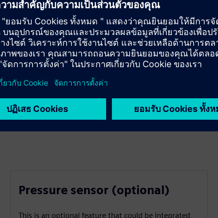
Quuppa infrastructure)
Pressure sensor (optional)
This is an optional feature that could be integrated