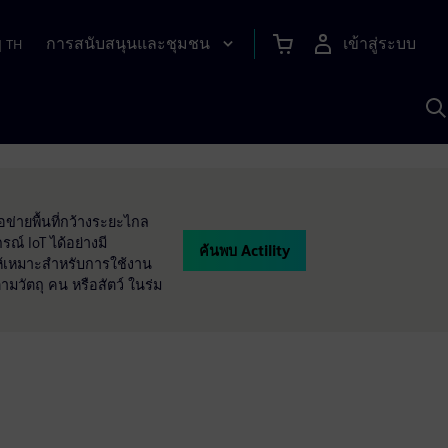
การสนับสนุนและชุมชน
เข้าสู่ระบบ
|
TH
ค
ด
เ
A
อข่ายพื้นที่กว้างระยะไกล
ณ์ IoT ได้อย่างมี
ค้นพบ Actility
ให้เหมาะสำหรับการใช้งาน
มวัตถุ คน หรือสัตว์ ในร่ม