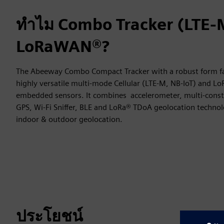
ทำไม Combo Tracker (LTE-M
LoRaWAN®?
The Abeeway Combo Compact Tracker with a robust form fact
highly versatile multi-mode Cellular (LTE-M, NB-IoT) and L
embedded sensors. It combines accelerometer, multi-cons
GPS, Wi-Fi Sniffer, BLE and LoRa® TDoA geolocation technol
indoor & outdoor geolocation.
ประโยชน์