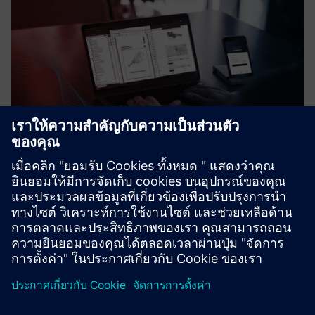
WARIOS|cmms
WARIOS|cmms ซอฟต์แวร์สำหรับการวางแผนการดำเนินการ
และจัดทำเอกสารของมาตรการบำรุงรักษาและซ่อมแซม
เรียนรู้เพิ่มเติม