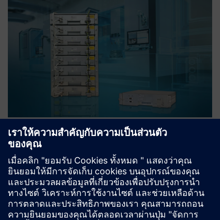
Peak shaving with UltraCaps and
Smart Power Management
UltraCaps สามารถจัดเก็บและปล่อยพลังงาน (เบรก) เช่น จาก
เครน/สะพานNetcongestionทำให้การขยายตัว/ความยั่งยืน
ซับซ้อนในการเคลื่อนไหวแบบไดนามิก
เรียนรู้เพิ่มเติม