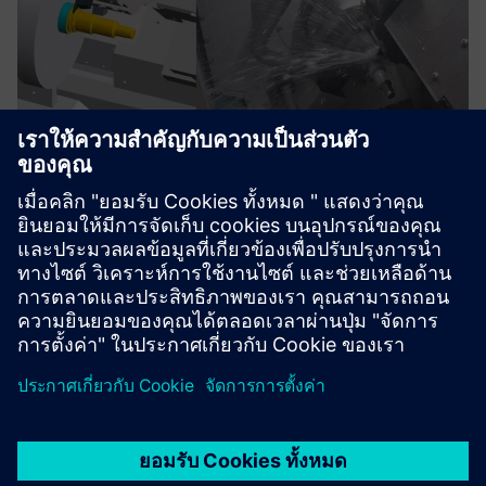
TRAK Run MyVirtual Machine
The Run MyVirtual Machine is sold with Digital Twin of
TRAK machines.Work in a rich simulation environment with
high-fidelity machine representations.
เรียนรู้เพิ่มเติม