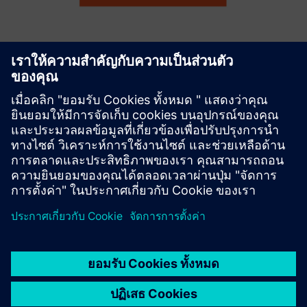
Remote Maintenance with Tosibox
and Siemens Industrial Edge
Instant, secure and remote access for machine services on
the shopfloor with Tosibox Lock for Container running on
Siemens Industrial Edge
เรียนรู้เพิ่มเติม