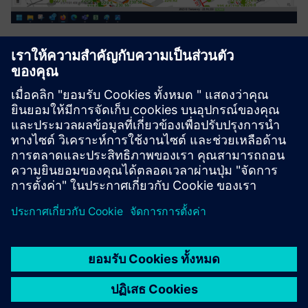
Process Automation Suite
The Process Automation Suite covers all needs in setting up
and following up business processes. It manages entire
asset/device lifecycles (planning, deployment,
maintenance). It will establish itself in the application
ecosystem ...
เรียนรู้เพิ่มเติม