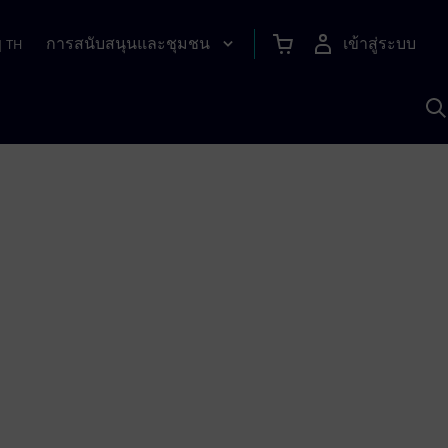
การสนับสนุนและชุมชน
เข้าสู่ระบบ
|
TH
ค
ด
เ
A