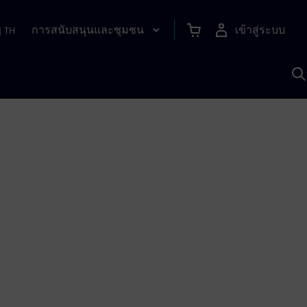
การสนับสนุนและชุมชน
เข้าสู่ระบบ
|
TH
ค
ด
เ
A