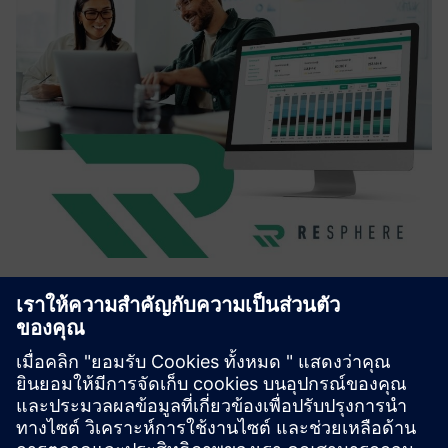
Resphere Business
Resphere is a SaaS platform that helps manufacturing
companies manage, analyze, and report their waste and
recycling data. With intuitive dashboards and AI-powered
document processing, it enables transparency, cost
control, and ES...