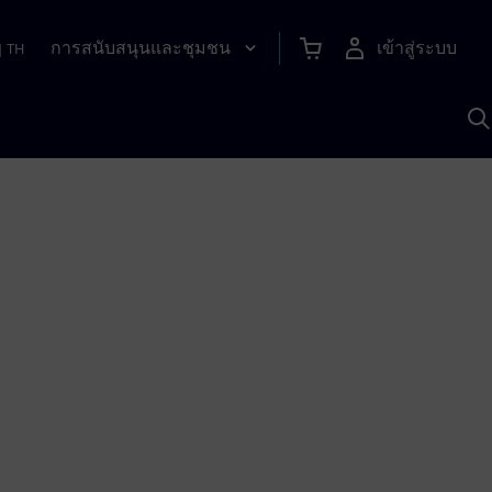
การสนับสนุนและชุมชน
เข้าสู่ระบบ
|
TH
ค
ด
เ
A