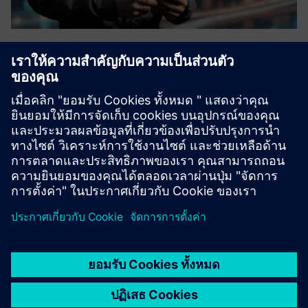
Next-Gen FSM Platform
OverIT สนับสนุนผู้ประกอบการ วิศวกรและช่างเทคนิคที่ช่วย
เหลือพวกเขาในการแก้ข้อผิดพลาดงานบำรุงรักษาและการ
ตรวจสอบงานOverIT นำลูกค้าไปสู่อนาคตของการบริการ
ภาคสนามโดยผสานรวมเข้ากับ CRM, ERP, การจัดการ
สินทรัพย์, GIS, ระบบ IoT ได้อย่างราบร...
เรียนรู้เพิ่มเติม