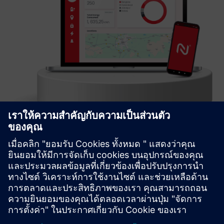
Charge Point Management System
A comprehensive & customizable IT backend solution for
CPO, supporting all aspects of business operations,
monetization, scalability, & network growth
เรียนรู้เพิ่มเติม