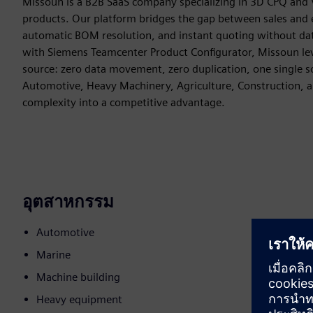
Missoun is a B2B SaaS company specializing in 3D CPQ and 
products. Our platform bridges the gap between sales and e
automatic BOM resolution, and instant quoting without data
with Siemens Teamcenter Product Configurator, Missoun leve
source: zero data movement, zero duplication, one single so
Automotive, Heavy Machinery, Agriculture, Construction, a
complexity into a competitive advantage.
อุตสาหกรรม
Automotive
Marine
Machine building
Heavy equipment