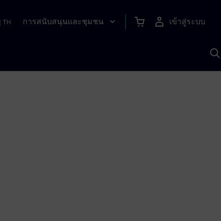
การสนับสนุนและชุมชน
เข้าสู่ระบบ
|
TH
ค
ด
เ
A