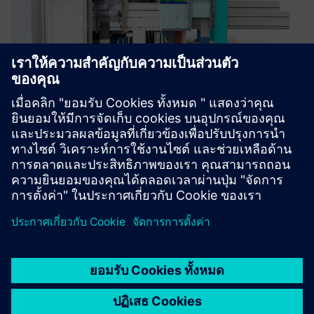
VirtualTwin
Machinery simulation, automation verification, and early
issue identification. Virtual Twin streamlines
commissioning and boosts quality.
เรียนรู้เพิ่มเติม