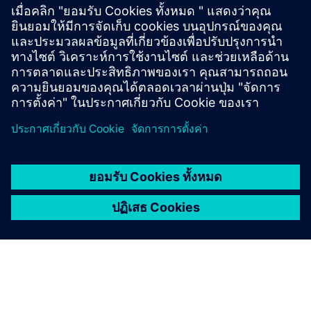
TESSA® APM the transformer expert system that delivers
actionable insights, health assessments, prescriptive
recommendations and AI-based predictions.
เรียนรู้เพิ่มเติม