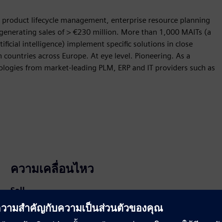
in product lifecycle management, enterprise resource planning
generating sales of > €230 million. More than 1,000 MAITs (a
ificial intelligence) implement specific solutions in close
 countries across Europe. At eye level. Pioneering. As a
nologies from market-leading PLM, ERP and IT providers such as
ความเคลื่อนไหว
Sell
ขายต่อ/ขายร่วม SW และ HW ที่เปิดใช้งานระบบดิจิทัลใน
Siemens Xcelerator