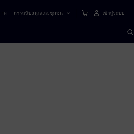
การสนับสนุนและชุมชน
เข้าสู่ระบบ
|
TH
ค
ด
เ
A