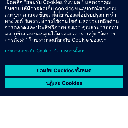
With MAG's digital machine model, you can create,
validate, and optimize NC programs on the digital twin of
your machine – offline on the PC in production planning.
เรียนรู้เพิ่มเติม