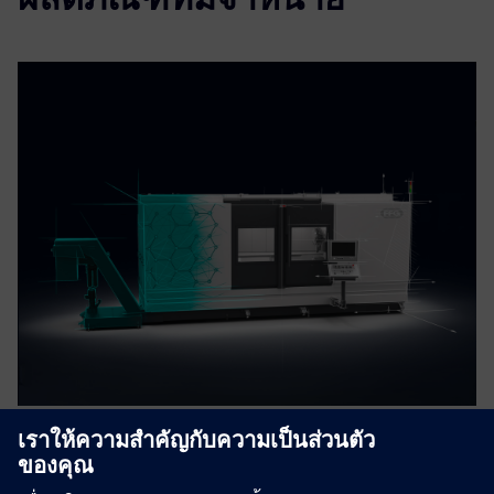
MAG Digital Twin with Run
MyVirtual Machine