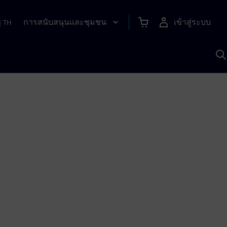
การสนับสนุนและชุมชน
เข้าสู่ระบบ
|
TH
ค
ด
เ
A