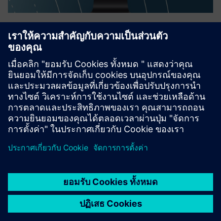
HighByte Intelligence Hub
HighByte Intelligence Hub is an Industrial DataOps
software solution designed specifically for data modeling,
orchestration, and governance. Deploy the Intelligence Hub
at the Edge to contextualize and prepare plant floor data
for...
เรียนรู้เพิ่มเติม