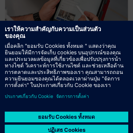
SERICY.assist Recorder
Transform manual documentation into digital data
effortlessly with SERICY.assist Recorder. Create custom
forms - no coding required.
เรียนรู้เพิ่มเติม