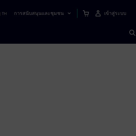
การสนับสนุนและชุมชน
เข้าสู่ระบบ
|
TH
ค
ด
เ
A