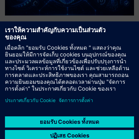
Control Systems Support Contract
A structured agreement that provides ongoing
maintenance, troubleshooting, and optimisation for
industrial control systems, e.g. PLCs, DCS & SCADA. It is
like an operational insurance policy to minimise costly
downtime and ensure ...
เรียนรู้เพิ่มเติม