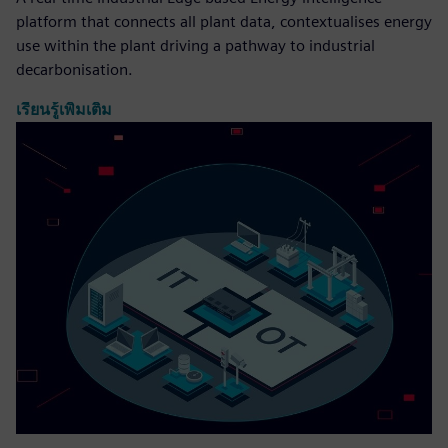
platform that connects all plant data, contextualises energy
use within the plant driving a pathway to industrial
decarbonisation.
เรียนรู้เพิ่มเติม