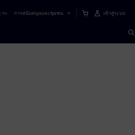
การสนับสนุนและชุมชน
เข้าสู่ระบบ
|
TH
ค
ด
เ
A