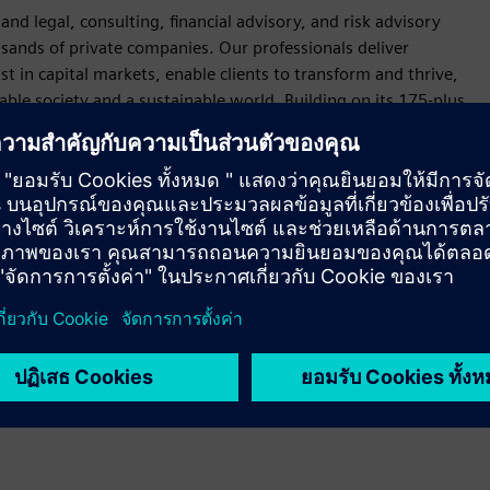
and legal, consulting, financial advisory, and risk advisory
sands of private companies. Our professionals deliver
st in capital markets, enable clients to transform and thrive,
le society and a sustainable world. Building on its 175-plus
ritories.