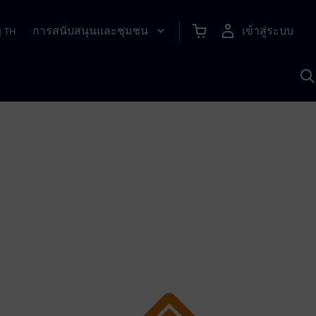
การสนับสนุนและชุมชน
เข้าสู่ระบบ
|
TH
ค
ด
เ
A