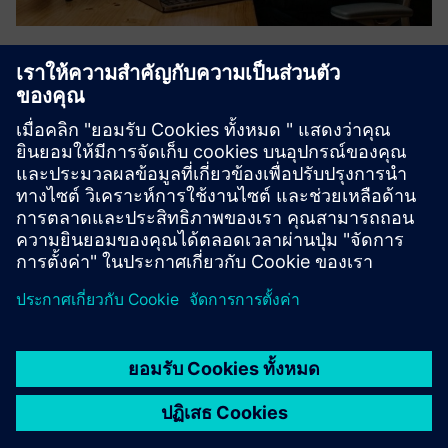
IDIAL
IDIAL is a containerized identity automation solution for
industrial OT. It automates certificate enrollment, renewal,
revocation, and distribution without local agents,
integrates with OPC UA GDS Push, and ensures every asset
mai...
เรียนรู้เพิ่มเติม