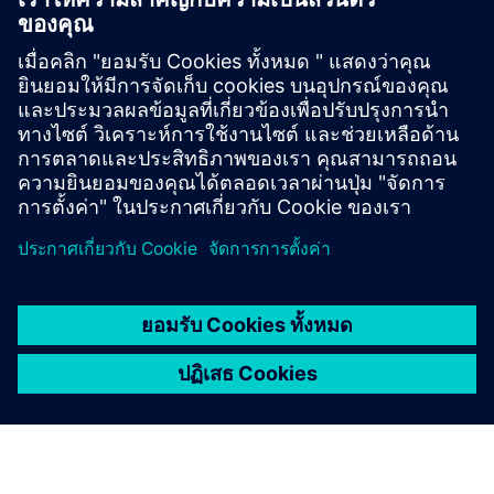
Orchestrator
Turn operational data into coordinated action. HALØ
connects live data, workflows, approvals, and enterprise
systems into one auditable AI command layer.
เรียนรู้เพิ่มเติม