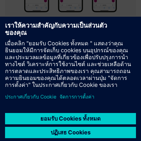
Axele on-the-job (Digital Work
Instructions)
Integrated platform to create & facilitate Guidance,
Troubleshooting, Inspection and Training through
interactive digital instructions.
เรียนรู้เพิ่มเติม