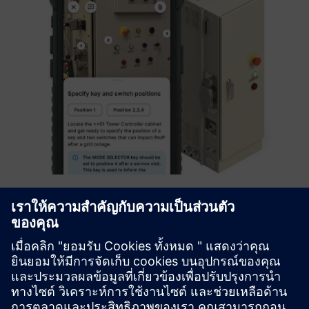
FLOW TOOL® AI Operator Assistant
Augmented Industries' FLOW TOOL combines AI-powered
work instructions, microtraining, troubleshooting, and
knowledge management for operators and technicians.
Search times and time-to-productivity are shortened,
whilst downtime co...