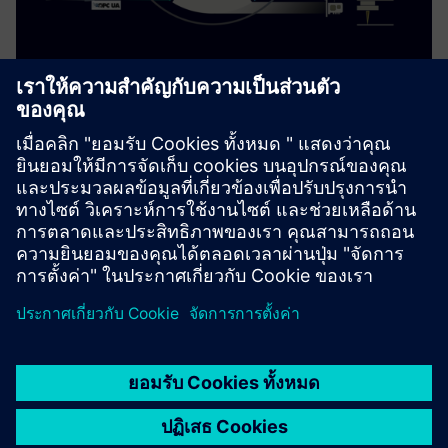
Machine Control Software (MCSW)
for 3D Printers
MCSW is a Runtime Software Framework to orchestrate the
execution of a 3D print job on a 3D printing system
เรียนรู้เพิ่มเติม