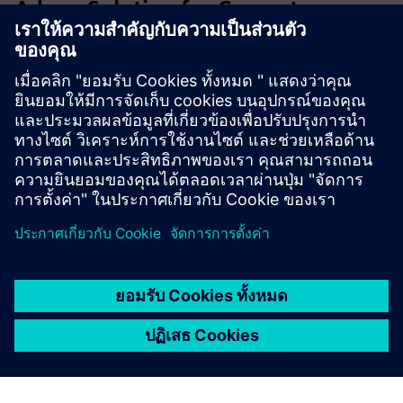
Adage Solution for Cement
Industry Kiln Inlet application
หัววัดเตาเข้า Adage รองรับฝุ่น 1400 °C, 2000 g/m³ และด่าง
การหดตัว Power-CYL, ทำความสะอาดด้วยอากาศ, ฟิลเตอร์
หลายตัว, การวินิจฉัย AI ช่วยให้มั่นใจได้ว่า O₂ ที่ปลอดภัยและ
แม่นยำ ลดเวลาหยุดทำงานมากกว่า 150 ยูนิตทั่วโลก
เรียนรู้เพิ่มเติม