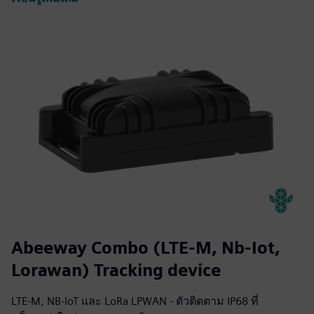
Abeeway Combo (LTE-M, Nb-Iot,
Lorawan) Tracking device
LTE-M, NB-IoT และ LoRa LPWAN - ตัวติดตาม IP68 ที่