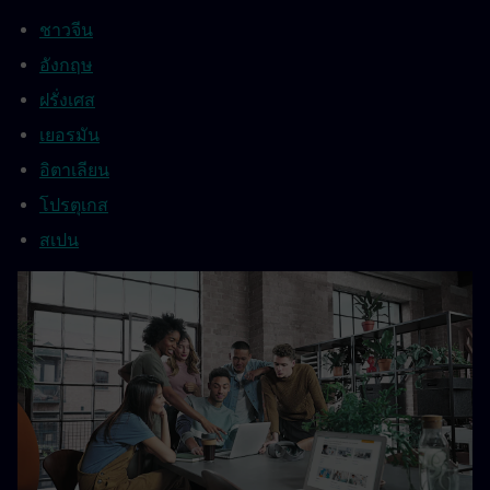
ชาวจีน
อังกฤษ
ฝรั่งเศส
เยอรมัน
อิตาเลียน
โปรตุเกส
สเปน