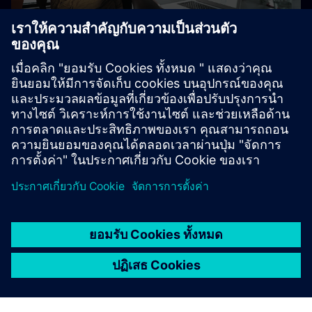
แพ็คเกจผู้ฝึกสอนคู่มือ SCE
(ภาพรวมโดยละเอียด)
อังกฤษ
ฝรั่งเศส
เยอรมัน