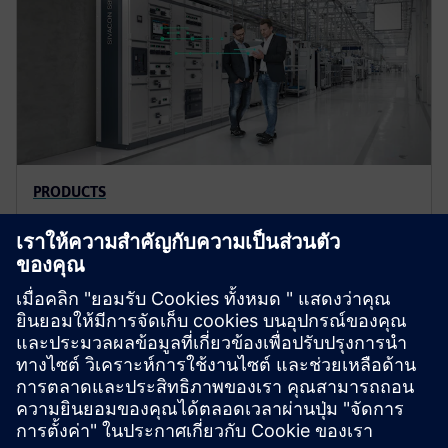
PRODUCTS
SIVACON S8 low-voltage
switchboards
SIVACON S8 is the high-performance, future-proof
intelligent switchboard for the digital world. SIVACON
S8 offers enhanced safety and high flexibility.