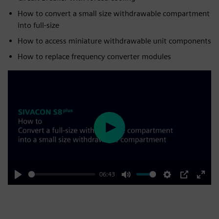
How to convert a small size withdrawable compartment
into full-size
How to access miniature withdrawable unit components
How to replace frequency converter modules
Play
06:43
Play
Mute
Settings
PIP
Enter
fulls