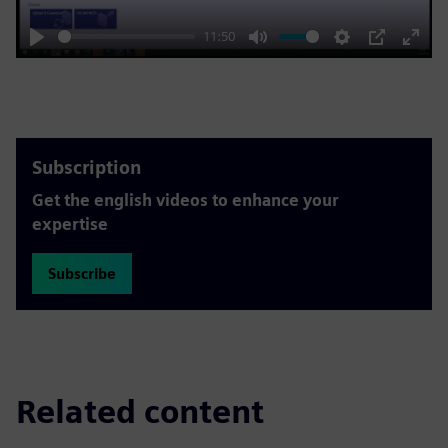
11:50
Play
Mute
Settings
PIP
Enter
fulls
Subscription
Get the english videos to enhance your
expertise
Subscribe
Related content