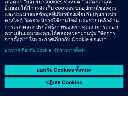
state-of-the-art platform streamlines power
automation to deliver resilient, efficient and
sustainable operations.