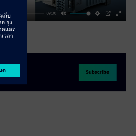
09:30
Mute
Settings
PIP
Enter
fullscre
Subscribe