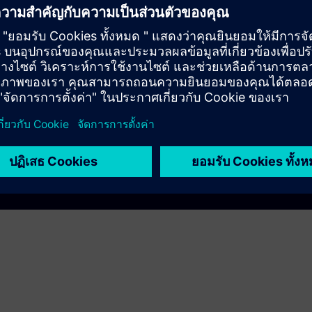
Play
e