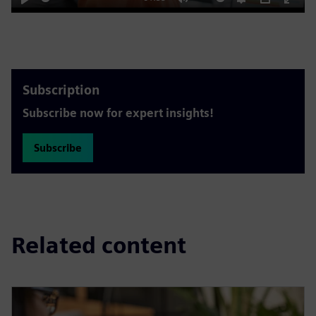
Play
Mute
Settings
PIP
Enter
fulls
Subscription
Subscribe now for expert insights!
Subscribe
Related content