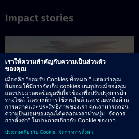
Impact stories
Sustainable factory planning
Mercedes-Benz’ sustainable factory planning transformed