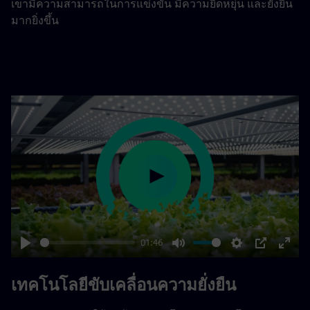
เขามีความสามารถในการแข่งขัน มีความยืดหยุ่น และยั่งยืน
มากยิ่งขึ้น
Play
01:46
Play
Mute
Settings
PIP
Enter
fulls
เทคโนโลยีขับเคลื่อนความยั่งยืน