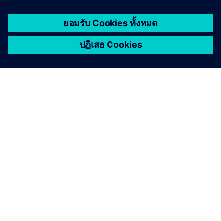
by Digital Energy Twin
สำรวจ
CSRD: Turning compliance into
Smart m
competitive advantage
sustain
The Corporate Sustainability Reporting
Sustainabl
Directive (CSRD) is a new EU regulation that
growth. Th
raises the bar for corporate sustainability
steps for
transparency. Learn more
sustainabil