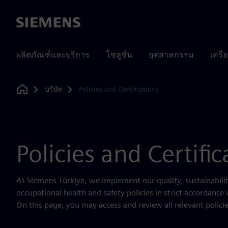
Siemens
ผลิตภัณฑ์และบริการ
โซลูชั่น
อุตสาหกรรม
เครื
บริษัท
Policies and Certifications
Home
Policies and Certific
As Siemens Türkiye, we implement our quality, sustainabilit
occupational health and safety policies in strict accordance
On this page, you may access and review all relevant policies