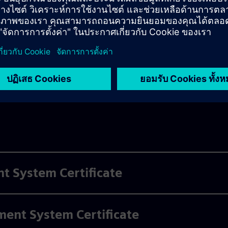
afety Policy
cy
 System Certificate
ent System Certificate