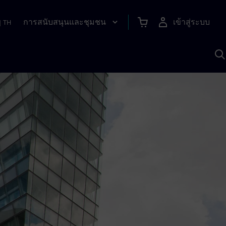
การสนับสนุนและชุมชน
เข้าสู่ระบบ
|
TH
ค
ด
เ
A