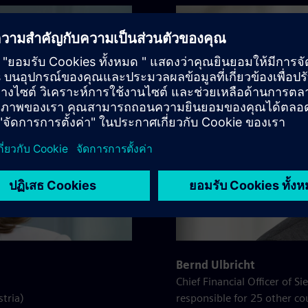
Bernd Ulbricht
Chief Financial Officer of 
stria)
responsible for 25 other co