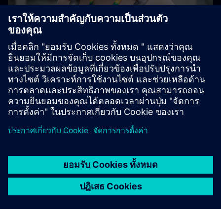
Emily Smith
Electrical Applications Engineering Apprentice
Siemens Smart Infrastructure
I’ve been with Siemens since September 2021. At school,
the subjects I enjoyed the most were maths and art. You’d
think these subjects were completely opposite one
another, but both are quite rule-based and creative at the
same time. When I finished my GCSEs, I had a few options
available to me, but I decided rather than going down the
A level route to instead complete a BTEC in Mechanical
Engineering.