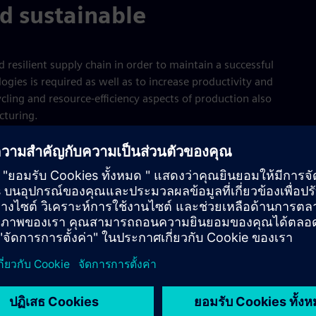
nd sustainable
 resilient supply chain in order to maintain a successful
gies is required as well as to increase productivity and
ycling and resource-efficiency aspects of production also
cturing.
Siemens Core Techno